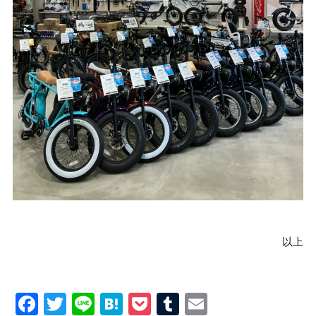
以上
Facebook
Twitter
Line
Hatena
Pocket
Tumblr
Email