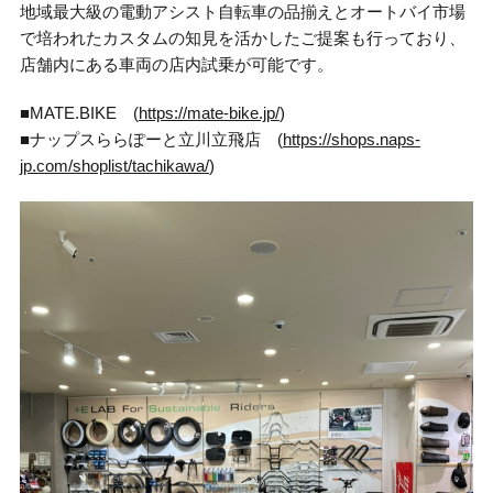
地域最大級の電動アシスト自転車の品揃えとオートバイ市場
で培われたカスタムの知見を活かしたご提案も行っており、
店舗内にある車両の店内試乗が可能です。
■MATE.BIKE (
https://mate-bike.jp/
)
■ナップスららぽーと立川立飛店 (
https://shops.naps-
jp.com/shoplist/tachikawa/
)