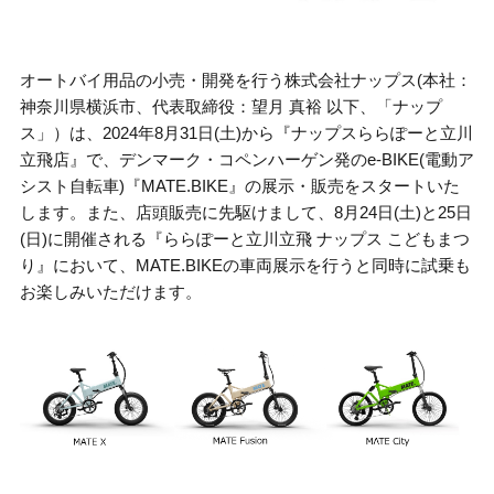
オートバイ用品の小売・開発を行う株式会社ナップス
(
本社：
神奈川県横浜市、代表取締役：望月 真裕 以下、「ナップ
ス」）は、
2024
年
8
月
31
日
(
土
)
から『ナップスららぽーと立川
立飛店』で、デンマーク・コペンハーゲン発の
e-BIKE(
電動ア
シスト自転車
)
『
MATE.BIKE
』の展示・販売をスタートいた
します。また、店頭販売に先駆けまして、
8
月
24
日
(
土
)
と
25
日
(
日
)
に開催される『ららぽーと立川立飛 ナップス こどもまつ
り』において、
MATE.BIKE
の車両展示を行うと同時に試乗も
お楽しみいただけます。