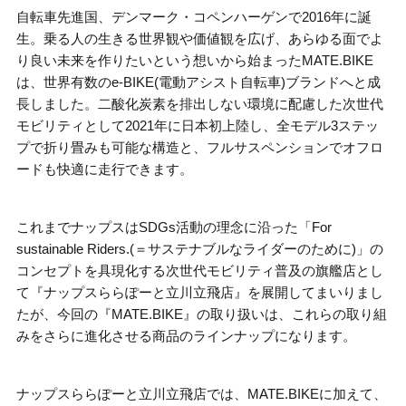
自転車先進国、デンマーク・コペンハーゲンで
2016
年に誕
生。乗る人の生きる世界観や価値観を広げ、あらゆる面でよ
り良い未来を作りたいという想いから始まった
MATE.BIKE
は、世界有数の
e-BIKE(
電動アシスト自転車
)
ブランドへと成
長しました。二酸化炭素を排出しない環境に配慮した次世代
モビリティとして
2021
年に日本初上陸し、全モデル
3
ステッ
プで折り畳みも可能な構造と、フルサスペンションでオフロ
ードも快適に走行できます。
これまでナップスは
SDGs
活動の理念に沿った「
For
sustainable Riders.(
＝サステナブルなライダーのために
)
」の
コンセプトを具現化する次世代モビリティ普及の旗艦店とし
て『ナップスららぽーと立川立飛店』を展開してまいりまし
たが、今回の『
MATE.BIKE
』の取り扱いは、これらの取り組
みをさらに進化させる商品のラインナップになります。
ナップスららぽーと立川立飛店では、
MATE.BIKE
に加えて、