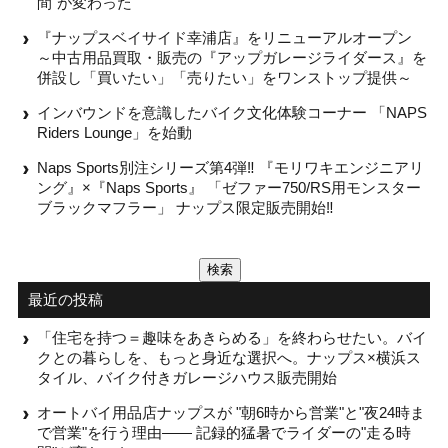
間"が変わった
『ナップスベイサイド幸浦店』をリニューアルオープン
～中古用品買取・販売の『アップガレージライダース』を
併設し「買いたい」「売りたい」をワンストップ提供～
インバウンドを意識したバイク文化体験コーナー 「NAPS
Riders Lounge」を始動
Naps Sports別注シリーズ第4弾‼ 『モリワキエンジニアリ
ング』×『Naps Sports』 「ゼファー750/RS用モンスター
ブラックマフラー」 ナップス限定販売開始‼
検
索:
最近の投稿
「住宅を持つ＝趣味をあきらめる」を終わらせたい。バイ
クとの暮らしを、もっと身近な選択へ。ナップス×横浜ス
タイル、バイク付きガレージハウス販売開始
オートバイ用品店ナップスが "朝6時から営業"と"夜24時ま
で営業"を行う理由—— 記録的猛暑でライダーの"走る時