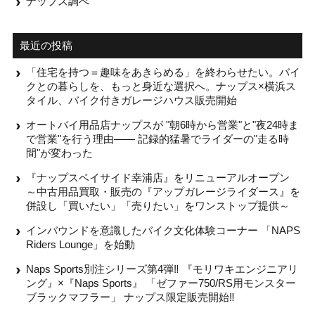
ナップス調べ
最近の投稿
「住宅を持つ＝趣味をあきらめる」を終わらせたい。バイ
クとの暮らしを、もっと身近な選択へ。ナップス×横浜ス
タイル、バイク付きガレージハウス販売開始
オートバイ用品店ナップスが "朝6時から営業"と"夜24時ま
で営業"を行う理由—— 記録的猛暑でライダーの"走る時
間"が変わった
『ナップスベイサイド幸浦店』をリニューアルオープン
～中古用品買取・販売の『アップガレージライダース』を
併設し「買いたい」「売りたい」をワンストップ提供～
インバウンドを意識したバイク文化体験コーナー 「NAPS
Riders Lounge」を始動
Naps Sports別注シリーズ第4弾‼ 『モリワキエンジニアリ
ング』×『Naps Sports』 「ゼファー750/RS用モンスター
ブラックマフラー」 ナップス限定販売開始‼