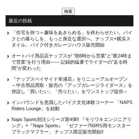
検
索:
最近の投稿
「住宅を持つ＝趣味をあきらめる」を終わらせたい。バイ
クとの暮らしを、もっと身近な選択へ。ナップス×横浜ス
タイル、バイク付きガレージハウス販売開始
オートバイ用品店ナップスが "朝6時から営業"と"夜24時ま
で営業"を行う理由—— 記録的猛暑でライダーの"走る時
間"が変わった
『ナップスベイサイド幸浦店』をリニューアルオープン
～中古用品買取・販売の『アップガレージライダース』を
併設し「買いたい」「売りたい」をワンストップ提供～
インバウンドを意識したバイク文化体験コーナー 「NAPS
Riders Lounge」を始動
Naps Sports別注シリーズ第4弾‼ 『モリワキエンジニアリ
ング』×『Naps Sports』 「ゼファー750/RS用モンスター
ブラックマフラー」 ナップス限定販売開始‼