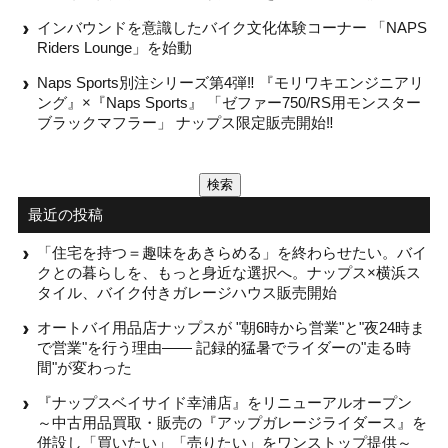
インバウンドを意識したバイク文化体験コーナー 「NAPS
Riders Lounge」を始動
Naps Sports別注シリーズ第4弾‼ 『モリワキエンジニアリ
ング』×『Naps Sports』 「ゼファー750/RS用モンスター
ブラックマフラー」 ナップス限定販売開始‼
検
索:
最近の投稿
「住宅を持つ＝趣味をあきらめる」を終わらせたい。バイ
クとの暮らしを、もっと身近な選択へ。ナップス×横浜ス
タイル、バイク付きガレージハウス販売開始
オートバイ用品店ナップスが "朝6時から営業"と"夜24時ま
で営業"を行う理由—— 記録的猛暑でライダーの"走る時
間"が変わった
『ナップスベイサイド幸浦店』をリニューアルオープン
～中古用品買取・販売の『アップガレージライダース』を
併設し「買いたい」「売りたい」をワンストップ提供～