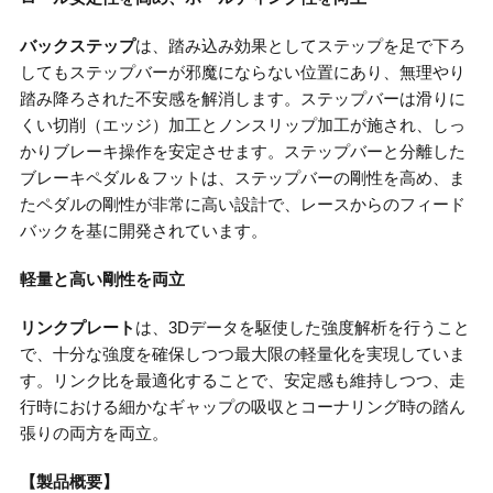
バックステップ
は、踏み込み効果としてステップを足で下ろ
してもステップバーが邪魔にならない位置にあり、無理やり
踏み降ろされた不安感を解消します。ステップバーは滑りに
くい切削（エッジ）加工とノンスリップ加工が施され、しっ
かりブレーキ操作を安定させます。ステップバーと分離した
ブレーキペダル＆フットは、ステップバーの剛性を高め、ま
たペダルの剛性が非常に高い設計で、レースからのフィード
バックを基に開発されています。
軽量と高い剛性を両立
リンクプレート
は、3Dデータを駆使した強度解析を行うこと
で、十分な強度を確保しつつ最大限の軽量化を実現していま
す。リンク比を最適化することで、安定感も維持しつつ、走
行時における細かなギャップの吸収とコーナリング時の踏ん
張りの両方を両立。
【製品概要】