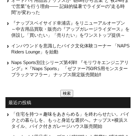
オートバイ用品店ナップスが "朝6時から営業"と"夜24時ま
で営業"を行う理由—— 記録的猛暑でライダーの"走る時
間"が変わった
『ナップスベイサイド幸浦店』をリニューアルオープン
～中古用品買取・販売の『アップガレージライダース』を
併設し「買いたい」「売りたい」をワンストップ提供～
インバウンドを意識したバイク文化体験コーナー 「NAPS
Riders Lounge」を始動
Naps Sports別注シリーズ第4弾‼ 『モリワキエンジニアリ
ング』×『Naps Sports』 「ゼファー750/RS用モンスター
ブラックマフラー」 ナップス限定販売開始‼
検
索:
最近の投稿
「住宅を持つ＝趣味をあきらめる」を終わらせたい。バイ
クとの暮らしを、もっと身近な選択へ。ナップス×横浜ス
タイル、バイク付きガレージハウス販売開始