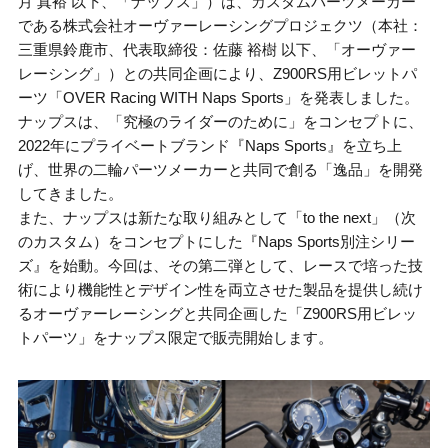
月 真裕 以下、「ナップス」）は、カスタムパーツメーカー
である株式会社オーヴァーレーシングプロジェクツ（本社：
三重県鈴鹿市、代表取締役：佐藤 裕樹 以下、「オーヴァー
レーシング」）との共同企画により、Z900RS用ビレットパ
ーツ「OVER Racing WITH Naps Sports」を発表しました。
ナップスは、「究極のライダーのために」をコンセプトに、
2022年にプライベートブランド『Naps Sports』を立ち上
げ、世界の二輪パーツメーカーと共同で創る「逸品」を開発
してきました。
また、ナップスは新たな取り組みとして「to the next」（次
のカスタム）をコンセプトにした『Naps Sports別注シリー
ズ』を始動。今回は、その第二弾として、レースで培った技
術により機能性とデザイン性を両立させた製品を提供し続け
るオーヴァーレーシングと共同企画した「Z900RS用ビレッ
トパーツ」をナップス限定で販売開始します。