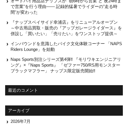
オートバイ用品店ナップスが "朝6時から営業"と"夜24時ま
で営業"を行う理由—— 記録的猛暑でライダーの"走る時
間"が変わった
『ナップスベイサイド幸浦店』をリニューアルオープン
～中古用品買取・販売の『アップガレージライダース』を
併設し「買いたい」「売りたい」をワンストップ提供～
インバウンドを意識したバイク文化体験コーナー 「NAPS
Riders Lounge」を始動
Naps Sports別注シリーズ第4弾‼ 『モリワキエンジニアリ
ング』×『Naps Sports』 「ゼファー750/RS用モンスター
ブラックマフラー」 ナップス限定販売開始‼
最近のコメント
アーカイブ
2026年7月