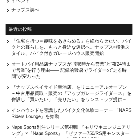
イベント
ナップス調べ
最近の投稿
「住宅を持つ＝趣味をあきらめる」を終わらせたい。バイ
クとの暮らしを、もっと身近な選択へ。ナップス×横浜ス
タイル、バイク付きガレージハウス販売開始
オートバイ用品店ナップスが "朝6時から営業"と"夜24時ま
で営業"を行う理由—— 記録的猛暑でライダーの"走る時
間"が変わった
『ナップスベイサイド幸浦店』をリニューアルオープン
～中古用品買取・販売の『アップガレージライダース』を
併設し「買いたい」「売りたい」をワンストップ提供～
インバウンドを意識したバイク文化体験コーナー 「NAPS
Riders Lounge」を始動
Naps Sports別注シリーズ第4弾‼ 『モリワキエンジニアリ
ング』×『Naps Sports』 「ゼファー750/RS用モンスター