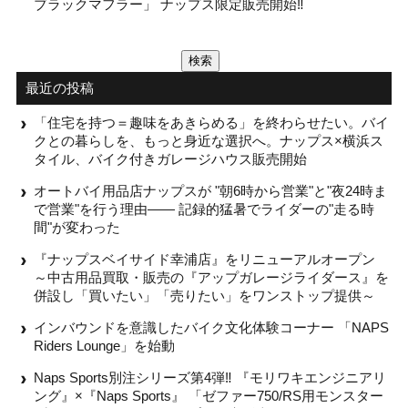
ブラックマフラー」 ナップス限定販売開始‼
検
索:
最近の投稿
「住宅を持つ＝趣味をあきらめる」を終わらせたい。バイ
クとの暮らしを、もっと身近な選択へ。ナップス×横浜ス
タイル、バイク付きガレージハウス販売開始
オートバイ用品店ナップスが "朝6時から営業"と"夜24時ま
で営業"を行う理由—— 記録的猛暑でライダーの"走る時
間"が変わった
『ナップスベイサイド幸浦店』をリニューアルオープン
～中古用品買取・販売の『アップガレージライダース』を
併設し「買いたい」「売りたい」をワンストップ提供～
インバウンドを意識したバイク文化体験コーナー 「NAPS
Riders Lounge」を始動
Naps Sports別注シリーズ第4弾‼ 『モリワキエンジニアリ
ング』×『Naps Sports』 「ゼファー750/RS用モンスター