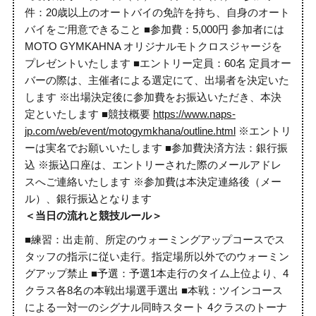
件：20歳以上のオートバイの免許を持ち、自身のオート
バイをご用意できること ■参加費：5,000円 参加者には
MOTO GYMKAHNA オリジナルモトクロスジャージを
プレゼントいたします ■エントリー定員：60名 定員オー
バーの際は、主催者による選定にて、出場者を決定いた
します ※出場決定後に参加費をお振込いただき、本決
定といたします ■競技概要
https://www.naps-
jp.com/web/event/motogymkhana/outline.html
※エントリ
ーは実名でお願いいたします ■参加費決済方法：銀行振
込 ※振込口座は、エントリーされた際のメールアドレ
スへご連絡いたします ※参加費は本決定連絡後（メー
ル）、銀行振込となります
＜当日の流れと競技ルール＞
■練習：出走前、所定のウォーミングアップコースでス
タッフの指示に従い走行。指定場所以外でのウォーミン
グアップ禁止 ■予選：予選1本走行のタイム上位より、4
クラス各8名の本戦出場選手選出 ■本戦：ツインコース
による一対一のシグナル同時スタート 4クラスのトーナ