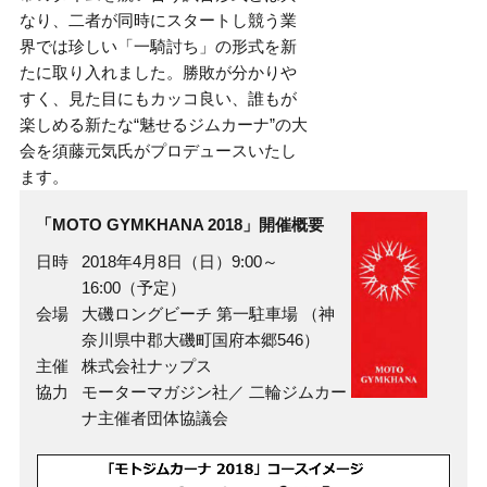
なり、二者が同時にスタートし競う業
界では珍しい「一騎討ち」の形式を新
たに取り入れました。勝敗が分かりや
すく、見た目にもカッコ良い、誰もが
楽しめる新たな“魅せるジムカーナ”の大
会を須藤元気氏がプロデュースいたし
ます。
「MOTO GYMKHANA 2018」開催概要
日時
2018年4月8日（日）9:00～
16:00（予定）
会場
大磯ロングビーチ 第一駐車場 （神
奈川県中郡大磯町国府本郷546）
主催
株式会社ナップス
協力
モーターマガジン社／ 二輪ジムカー
ナ主催者団体協議会