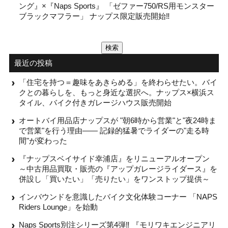
ング』×『Naps Sports』 「ゼファー750/RS用モンスター
ブラックマフラー」 ナップス限定販売開始‼
検
索:
最近の投稿
「住宅を持つ＝趣味をあきらめる」を終わらせたい。バイ
クとの暮らしを、もっと身近な選択へ。ナップス×横浜ス
タイル、バイク付きガレージハウス販売開始
オートバイ用品店ナップスが "朝6時から営業"と"夜24時ま
で営業"を行う理由—— 記録的猛暑でライダーの"走る時
間"が変わった
『ナップスベイサイド幸浦店』をリニューアルオープン
～中古用品買取・販売の『アップガレージライダース』を
併設し「買いたい」「売りたい」をワンストップ提供～
インバウンドを意識したバイク文化体験コーナー 「NAPS
Riders Lounge」を始動
Naps Sports別注シリーズ第4弾‼ 『モリワキエンジニアリ