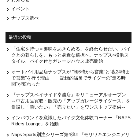
イベント
ナップス調べ
最近の投稿
「住宅を持つ＝趣味をあきらめる」を終わらせたい。バイ
クとの暮らしを、もっと身近な選択へ。ナップス×横浜ス
タイル、バイク付きガレージハウス販売開始
オートバイ用品店ナップスが "朝6時から営業"と"夜24時ま
で営業"を行う理由—— 記録的猛暑でライダーの"走る時
間"が変わった
『ナップスベイサイド幸浦店』をリニューアルオープン
～中古用品買取・販売の『アップガレージライダース』を
併設し「買いたい」「売りたい」をワンストップ提供～
インバウンドを意識したバイク文化体験コーナー 「NAPS
Riders Lounge」を始動
Naps Sports別注シリーズ第4弾‼ 『モリワキエンジニアリ