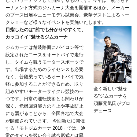
してパワーアップして開催するものです。今年は一騎討ちト
ーナメント方式のジムカーナ大会を開催するほか、メーカー
のブース出展やニューモデル試乗会、豪華ゲストによるトー
クショーなど様々なイベントを実施いたします。
目指したのは“誰でも分かりやすくて、
カッコイイ”魅せるジムカーナ
ジムカーナは舗装路面にパイロン等で
設定されたコースをオートバイで走行
し、タイムを競うモータースポーツで
す。出場するためのライセンスも必要
なく、普段乗っているオートバイで気
軽に参加することができるため、取り
全く新しい“魅せ
組みやすいモーターサイクル競技の一
る”ジムカーナを
つです。日常の運転技術とも関わりが
須藤元気氏がプロ
深く、危機回避能力の向上や事故防止
デュース
にも繋がることから、全国各地で大会
が開催されています。 今回新たに開催
する「モトジムカーナ 2018」では、通
常のタイムを競い合う試合形式とは異