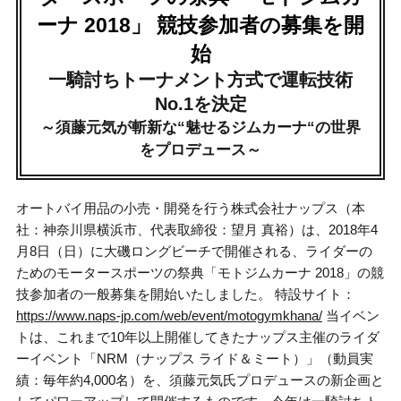
ーナ 2018」 競技参加者の募集を開
始
一騎討ちトーナメント方式で運転技術
No.1を決定
～須藤元気が斬新な“魅せるジムカーナ“の世界
をプロデュース～
オートバイ用品の小売・開発を行う株式会社ナップス（本
社：神奈川県横浜市、代表取締役：望月 真裕）は、2018年4
月8日（日）に大磯ロングビーチで開催される、ライダーの
ためのモータースポーツの祭典「モトジムカーナ 2018」の競
技参加者の一般募集を開始いたしました。 特設サイト：
https://www.naps-jp.com/web/event/motogymkhana/
当イベン
トは、これまで10年以上開催してきたナップス主催のライダ
ーイベント「NRM（ナップス ライド＆ミート）」（動員実
績：毎年約4,000名）を、須藤元気氏プロデュースの新企画と