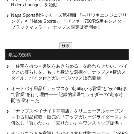
Riders Lounge」を始動
Naps Sports別注シリーズ第4弾‼ 『モリワキエンジニアリ
ング』×『Naps Sports』 「ゼファー750/RS用モンスター
ブラックマフラー」 ナップス限定販売開始‼
検
索:
最近の投稿
「住宅を持つ＝趣味をあきらめる」を終わらせたい。バイ
クとの暮らしを、もっと身近な選択へ。ナップス×横浜ス
タイル、バイク付きガレージハウス販売開始
オートバイ用品店ナップスが "朝6時から営業"と"夜24時ま
で営業"を行う理由—— 記録的猛暑でライダーの"走る時
間"が変わった
『ナップスベイサイド幸浦店』をリニューアルオープン
～中古用品買取・販売の『アップガレージライダース』を
併設し「買いたい」「売りたい」をワンストップ提供～
インバウンドを意識したバイク文化体験コーナー 「NAPS