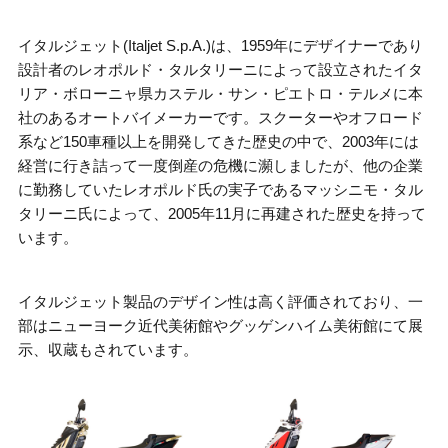
イタルジェット
(Italjet
S.p.A.)は、
1959年
にデザイナーであり
設計者のレオポルド・タルタリーニによって設立された
イタ
リア
・
ボローニャ県カステル・サン・ピエトロ・テルメ
に本
社のある
オートバイ
メーカーです。スクーターやオフロード
系など
150
車種以上を開発してきた歴史の中で、
2003
年には
経営に行き詰って一度倒産の危機に瀕しましたが、他の企業
に勤務していたレオポルド氏の実子であるマッシニモ・タル
タリーニ氏によって、
2005
年
11
月に再建された歴史を持って
います。
イタルジェット製品のデザイン性は高く評価されており、一
部は
ニューヨーク近代美術館
や
グッゲンハイム美術館
にて展
示、収蔵もされています。