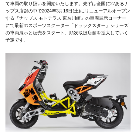
て車両の取り扱いを開始いたします。先ずは全国に
27
あるナ
ップス店舗の中で
2024
年
3
月
16
日
(
土
)
にリニューアルオープン
する『ナップス モトテラス 東名川崎』の車両展示コーナー
にて最新のスポーツスクーター「ドラックスター」シリーズ
の車両展示と販売をスタート、順次取扱店舗を拡大していく
予定です。