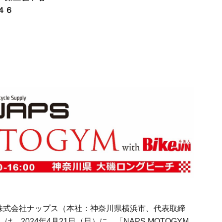
４６
株式会社ナップス（本社：神奈川県横浜市、代表取締
）は、
2024
年
4
月
21
日（日）に、「
NAPS MOTOGYM