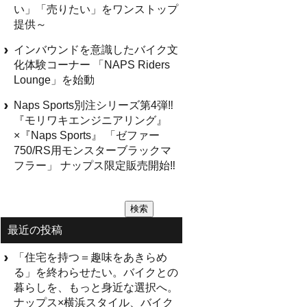
い」「売りたい」をワンストップ
提供～
インバウンドを意識したバイク文
化体験コーナー 「NAPS Riders
Lounge」を始動
Naps Sports別注シリーズ第4弾‼
『モリワキエンジニアリング』
×『Naps Sports』 「ゼファー
750/RS用モンスターブラックマ
フラー」 ナップス限定販売開始‼
検
索:
最近の投稿
「住宅を持つ＝趣味をあきらめ
る」を終わらせたい。バイクとの
暮らしを、もっと身近な選択へ。
ナップス×横浜スタイル、バイク