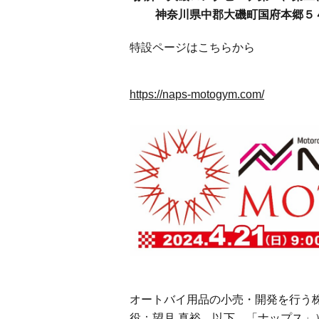
神奈川県中郡大磯町国府本郷５
特設ページはこちらから
https://naps-motogym.com/
オートバイ用品の小売・開発を行う
役：望月 真裕 以下、「ナップス」