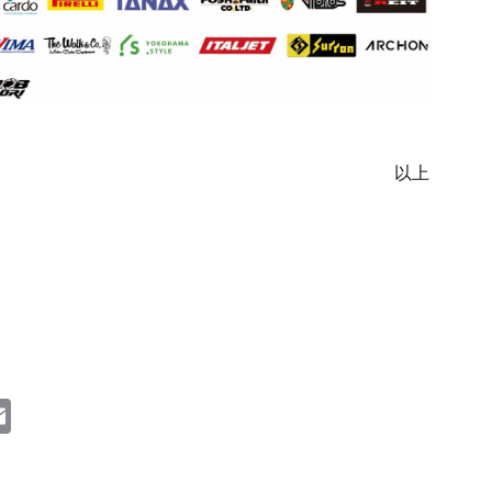
以上
et
umblr
Email