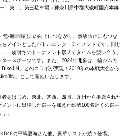
一、第二、第三駐車場（神奈川県中郡大磯町国府本郷
・危機回避能力の向上につながり、事故防止にもつな
技をメインとしたバトルエンターテイメントです。同じ
し、一騎討ちのトーナメント形式でタイムを競い合う、
ータースポーツです。また、
2024
年開催は二輪ジムカ
「
BikeJIN
」とのコラボが実現！
2019
年の本戦大会から
ikeJIN
」として開催いたします。
過者をはじめ、東北、関西、四国、九州から推薦された
ナメントに出場した選手を加えた総勢
100
名近くの選手
ます。
AKB48
の平嶋夏海さん他、豪華ゲストが続々登場。