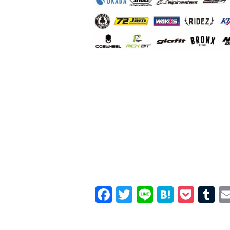
Facebook
Twitter
Line
Hatena
Pock
T