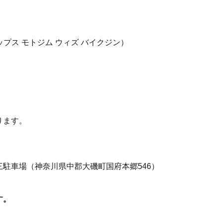
IN（ナップス モトジム ウィズ バイクジン）
ります。
駐車場（神奈川県中郡大磯町国府本郷546）
す。