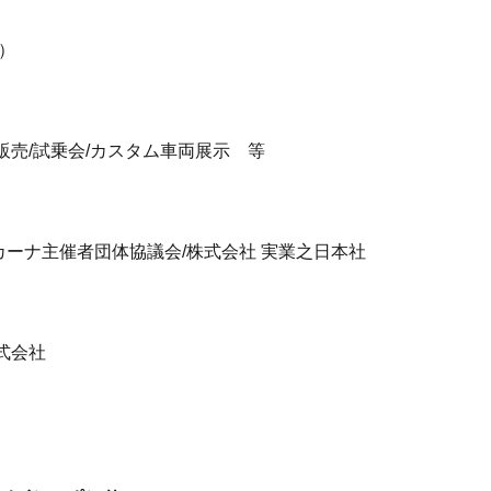
）
販売/試乗会/カスタム車両展示 等
ーナ主催者団体協議会/株式会社 実業之日本社
式会社