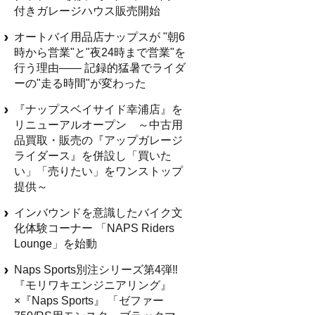
付きガレージハウス販売開始
オートバイ用品店ナップスが "朝6
時から営業"と"夜24時まで営業"を
行う理由—— 記録的猛暑でライダ
ーの"走る時間"が変わった
『ナップスベイサイド幸浦店』を
リニューアルオープン ～中古用
品買取・販売の『アップガレージ
ライダース』を併設し「買いた
い」「売りたい」をワンストップ
提供～
インバウンドを意識したバイク文
化体験コーナー 「NAPS Riders
Lounge」を始動
Naps Sports別注シリーズ第4弾‼
『モリワキエンジニアリング』
×『Naps Sports』 「ゼファー