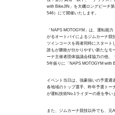
with BikeJIN
」を大磯ロングビーチ第
546
）にて開催いたします。
「
NAPS MOTOGYM
」は、運転能力
がるオートバイによるジムカーナ競
ツインコースを両者同時にスタート
誰もが勝敗が分かりやすい新たなモ
ーナ主催者団体協議会様協力の他、
5
年振りに「
NAPS MOTOGYM with B
イベント当日は、強豪揃いの予選通
各地域のトップ選手、昨年予選トー
が運転技術
No.1
ライダーの座を争い
また、ジムカーナ競技以外でも、元