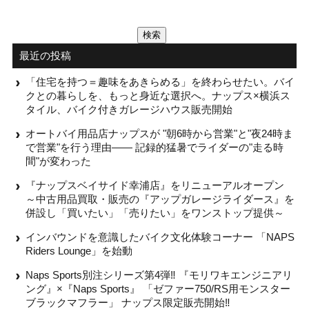
検
索:
最近の投稿
「住宅を持つ＝趣味をあきらめる」を終わらせたい。バイ
クとの暮らしを、もっと身近な選択へ。ナップス×横浜ス
タイル、バイク付きガレージハウス販売開始
オートバイ用品店ナップスが "朝6時から営業"と"夜24時ま
で営業"を行う理由—— 記録的猛暑でライダーの"走る時
間"が変わった
『ナップスベイサイド幸浦店』をリニューアルオープン
～中古用品買取・販売の『アップガレージライダース』を
併設し「買いたい」「売りたい」をワンストップ提供～
インバウンドを意識したバイク文化体験コーナー 「NAPS
Riders Lounge」を始動
Naps Sports別注シリーズ第4弾‼ 『モリワキエンジニアリ
ング』×『Naps Sports』 「ゼファー750/RS用モンスター
ブラックマフラー」 ナップス限定販売開始‼