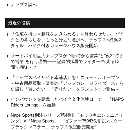
ナップス調べ
最近の投稿
「住宅を持つ＝趣味をあきらめる」を終わらせたい。バイ
クとの暮らしを、もっと身近な選択へ。ナップス×横浜ス
タイル、バイク付きガレージハウス販売開始
オートバイ用品店ナップスが "朝6時から営業"と"夜24時ま
で営業"を行う理由—— 記録的猛暑でライダーの"走る時
間"が変わった
『ナップスベイサイド幸浦店』をリニューアルオープン
～中古用品買取・販売の『アップガレージライダース』を
併設し「買いたい」「売りたい」をワンストップ提供～
インバウンドを意識したバイク文化体験コーナー 「NAPS
Riders Lounge」を始動
Naps Sports別注シリーズ第4弾‼ 『モリワキエンジニアリ
ング』×『Naps Sports』 「ゼファー750/RS用モンスター
ブラックマフラー」 ナップス限定販売開始‼